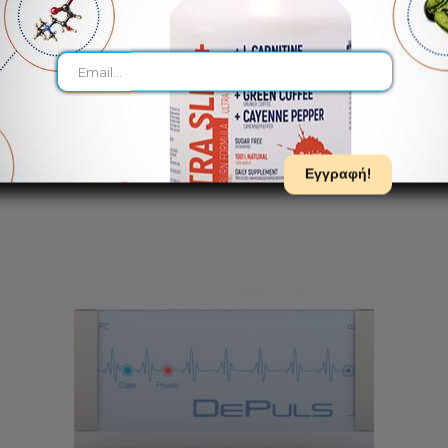
DeVita-RITM BASE
ή
Παρέχει ένα ισχυρό θεραπευτικό αποτέλεσμα
€
648.00