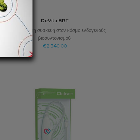
DeVita BRT
Η μόνη φορητή συσκευή στον κόσμο ενδογενούς
βιοσυντονισμού.
€
2,340.00